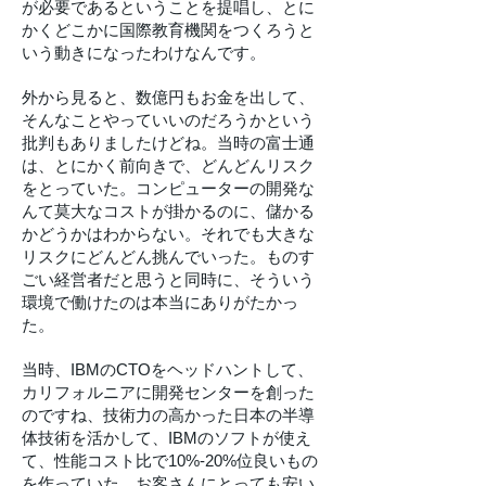
が必要であるということを提唱し、とに
かくどこかに国際教育機関をつくろうと
いう動きになったわけなんです。
外から見ると、数億円もお金を出して、
そんなことやっていいのだろうかという
批判もありましたけどね。当時の富士通
は、とにかく前向きで、どんどんリスク
をとっていた。コンピューターの開発な
んて莫大なコストが掛かるのに、儲かる
かどうかはわからない。それでも大きな
リスクにどんどん挑んでいった。ものす
ごい経営者だと思うと同時に、そういう
環境で働けたのは本当にありがたかっ
た。
当時、IBMのCTOをヘッドハントして、
カリフォルニアに開発センターを創った
のですね、技術力の高かった日本の半導
体技術を活かして、IBMのソフトが使え
て、性能コスト比で10%-20%位良いもの
を作っていた。お客さんにとっても安い