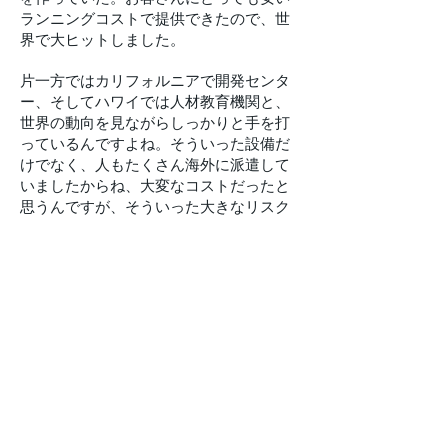
ランニングコストで提供できたので、世
界で大ヒットしました。
片一方ではカリフォルニアで開発センタ
ー、そしてハワイでは人材教育機関と、
世界の動向を見ながらしっかりと手を打
っているんですよね。そういった設備だ
けでなく、人もたくさん海外に派遣して
いましたからね、大変なコストだったと
思うんですが、そういった大きなリスク
を取れる経営能力というのは素晴らしい
ものだと思います。
そういう会社の気質にもバックアップさ
れて、私のグローバルキャリアがスター
トしました。
藤井
：海外で活躍したいという北里さん
の情熱と、グローバル展開するぞ、とい
う富士通の情熱が呼応して起きた必然の
ようにも思えますね。